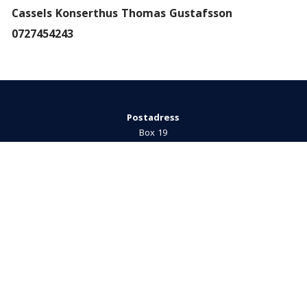
Cassels Konserthus Thomas Gustafsson
0727454243
Postadress
Box 19
772 21 Grängesberg
Integritetspolicy
Telefon
079-10 02 323
E-post
info@musikicassels.se
Besöksadress
Bergsmansvägen 33